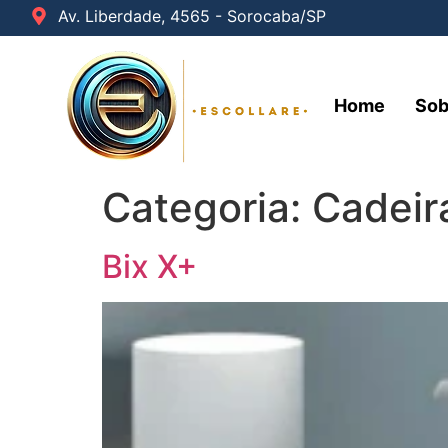
Av. Liberdade, 4565 - Sorocaba/SP
Home
Sob
Categoria:
Cadeir
Bix X+