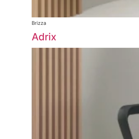
Brizza
Adrix