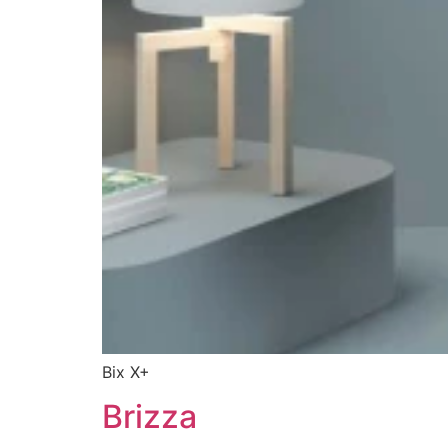
Bix X+
Brizza