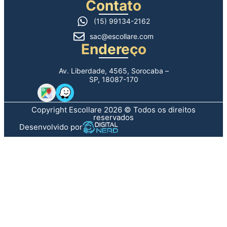
Contato
(15) 99134-2162
sac@escollare.com
Endereço
Av. Liberdade, 4565, Sorocaba –
SP, 18087-170
Copyright Escollare 2026 © Todos os direitos
reservados
Desenvolvido por